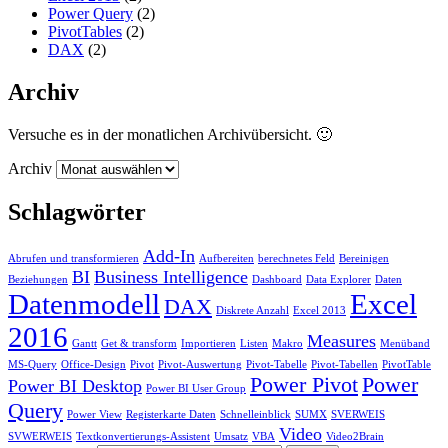
Power Query
(2)
PivotTables
(2)
DAX
(2)
Archiv
Versuche es in der monatlichen Archivübersicht. 🙂
Archiv
Schlagwörter
Add-In
Abrufen und transformieren
Aufbereiten
berechnetes Feld
Bereinigen
BI
Business Intelligence
Beziehungen
Dashboard
Data Explorer
Daten
Datenmodell
Excel
DAX
Diskrete Anzahl
Excel 2013
2016
Measures
Gantt
Get & transform
Importieren
Listen
Makro
Menüband
MS-Query
Office-Design
Pivot
Pivot-Auswertung
Pivot-Tabelle
Pivot-Tabellen
PivotTable
Power Pivot
Power
Power BI Desktop
Power BI User Group
Query
Power View
Registerkarte Daten
Schnelleinblick
SUMX
SVERWEIS
Video
SVWERWEIS
Textkonvertierungs-Assistent
Umsatz
VBA
Video2Brain