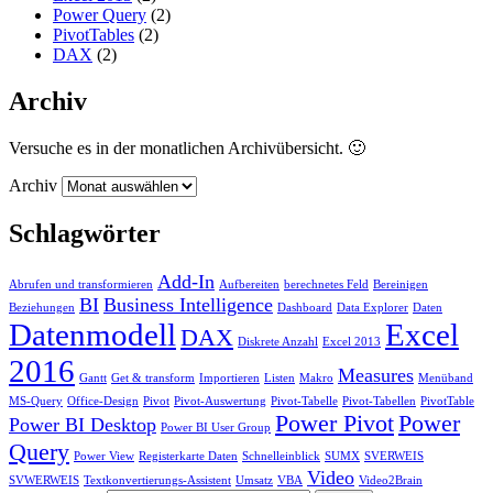
Power Query
(2)
PivotTables
(2)
DAX
(2)
Archiv
Versuche es in der monatlichen Archivübersicht. 🙂
Archiv
Schlagwörter
Add-In
Abrufen und transformieren
Aufbereiten
berechnetes Feld
Bereinigen
BI
Business Intelligence
Beziehungen
Dashboard
Data Explorer
Daten
Datenmodell
Excel
DAX
Diskrete Anzahl
Excel 2013
2016
Measures
Gantt
Get & transform
Importieren
Listen
Makro
Menüband
MS-Query
Office-Design
Pivot
Pivot-Auswertung
Pivot-Tabelle
Pivot-Tabellen
PivotTable
Power Pivot
Power
Power BI Desktop
Power BI User Group
Query
Power View
Registerkarte Daten
Schnelleinblick
SUMX
SVERWEIS
Video
SVWERWEIS
Textkonvertierungs-Assistent
Umsatz
VBA
Video2Brain