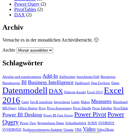
Power Query
(2)
PivotTables
(2)
DAX
(2)
Archiv
Versuche es in der monatlichen Archivübersicht. 🙂
Archiv
Schlagwörter
Add-In
Abrufen und transformieren
Aufbereiten
berechnetes Feld
Bereinigen
BI
Business Intelligence
Beziehungen
Dashboard
Data Explorer
Daten
Datenmodell
Excel
DAX
Diskrete Anzahl
Excel 2013
2016
Measures
Gantt
Get & transform
Importieren
Listen
Makro
Menüband
MS-Query
Office-Design
Pivot
Pivot-Auswertung
Pivot-Tabelle
Pivot-Tabellen
PivotTable
Power Pivot
Power
Power BI Desktop
Power BI User Group
Query
Power View
Registerkarte Daten
Schnelleinblick
SUMX
SVERWEIS
Video
SVWERWEIS
Textkonvertierungs-Assistent
Umsatz
VBA
Video2Brain