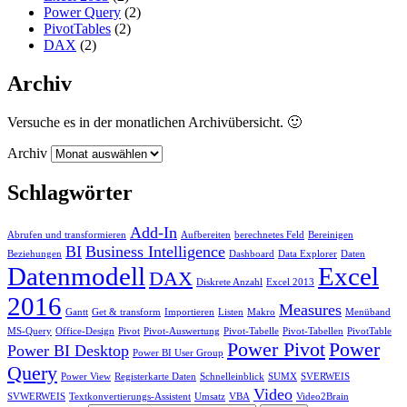
Power Query
(2)
PivotTables
(2)
DAX
(2)
Archiv
Versuche es in der monatlichen Archivübersicht. 🙂
Archiv
Schlagwörter
Add-In
Abrufen und transformieren
Aufbereiten
berechnetes Feld
Bereinigen
BI
Business Intelligence
Beziehungen
Dashboard
Data Explorer
Daten
Datenmodell
Excel
DAX
Diskrete Anzahl
Excel 2013
2016
Measures
Gantt
Get & transform
Importieren
Listen
Makro
Menüband
MS-Query
Office-Design
Pivot
Pivot-Auswertung
Pivot-Tabelle
Pivot-Tabellen
PivotTable
Power Pivot
Power
Power BI Desktop
Power BI User Group
Query
Power View
Registerkarte Daten
Schnelleinblick
SUMX
SVERWEIS
Video
SVWERWEIS
Textkonvertierungs-Assistent
Umsatz
VBA
Video2Brain