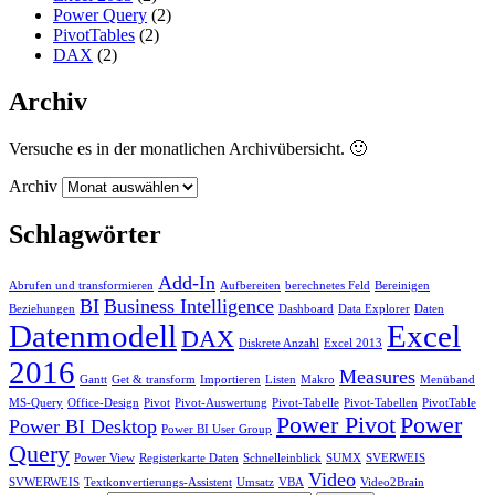
Power Query
(2)
PivotTables
(2)
DAX
(2)
Archiv
Versuche es in der monatlichen Archivübersicht. 🙂
Archiv
Schlagwörter
Add-In
Abrufen und transformieren
Aufbereiten
berechnetes Feld
Bereinigen
BI
Business Intelligence
Beziehungen
Dashboard
Data Explorer
Daten
Datenmodell
Excel
DAX
Diskrete Anzahl
Excel 2013
2016
Measures
Gantt
Get & transform
Importieren
Listen
Makro
Menüband
MS-Query
Office-Design
Pivot
Pivot-Auswertung
Pivot-Tabelle
Pivot-Tabellen
PivotTable
Power Pivot
Power
Power BI Desktop
Power BI User Group
Query
Power View
Registerkarte Daten
Schnelleinblick
SUMX
SVERWEIS
Video
SVWERWEIS
Textkonvertierungs-Assistent
Umsatz
VBA
Video2Brain