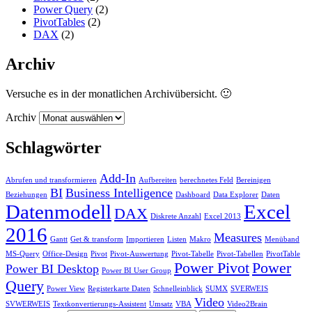
Power Query
(2)
PivotTables
(2)
DAX
(2)
Archiv
Versuche es in der monatlichen Archivübersicht. 🙂
Archiv
Schlagwörter
Add-In
Abrufen und transformieren
Aufbereiten
berechnetes Feld
Bereinigen
BI
Business Intelligence
Beziehungen
Dashboard
Data Explorer
Daten
Datenmodell
Excel
DAX
Diskrete Anzahl
Excel 2013
2016
Measures
Gantt
Get & transform
Importieren
Listen
Makro
Menüband
MS-Query
Office-Design
Pivot
Pivot-Auswertung
Pivot-Tabelle
Pivot-Tabellen
PivotTable
Power Pivot
Power
Power BI Desktop
Power BI User Group
Query
Power View
Registerkarte Daten
Schnelleinblick
SUMX
SVERWEIS
Video
SVWERWEIS
Textkonvertierungs-Assistent
Umsatz
VBA
Video2Brain