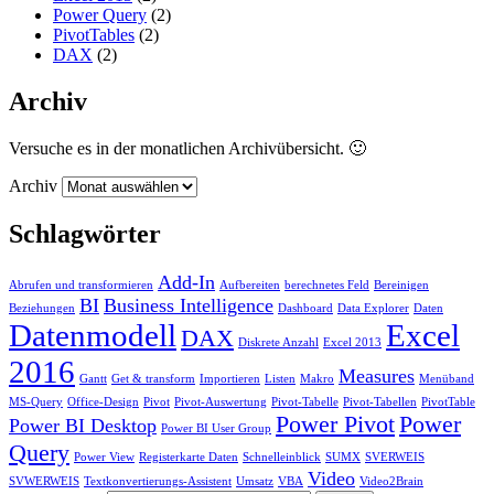
Power Query
(2)
PivotTables
(2)
DAX
(2)
Archiv
Versuche es in der monatlichen Archivübersicht. 🙂
Archiv
Schlagwörter
Add-In
Abrufen und transformieren
Aufbereiten
berechnetes Feld
Bereinigen
BI
Business Intelligence
Beziehungen
Dashboard
Data Explorer
Daten
Datenmodell
Excel
DAX
Diskrete Anzahl
Excel 2013
2016
Measures
Gantt
Get & transform
Importieren
Listen
Makro
Menüband
MS-Query
Office-Design
Pivot
Pivot-Auswertung
Pivot-Tabelle
Pivot-Tabellen
PivotTable
Power Pivot
Power
Power BI Desktop
Power BI User Group
Query
Power View
Registerkarte Daten
Schnelleinblick
SUMX
SVERWEIS
Video
SVWERWEIS
Textkonvertierungs-Assistent
Umsatz
VBA
Video2Brain