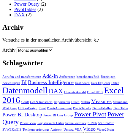
Power Query
(2)
PivotTables
(2)
DAX
(2)
Archiv
Versuche es in der monatlichen Archivübersicht. 🙂
Archiv
Schlagwörter
Add-In
Abrufen und transformieren
Aufbereiten
berechnetes Feld
Bereinigen
BI
Business Intelligence
Beziehungen
Dashboard
Data Explorer
Daten
Datenmodell
Excel
DAX
Diskrete Anzahl
Excel 2013
2016
Measures
Gantt
Get & transform
Importieren
Listen
Makro
Menüband
MS-Query
Office-Design
Pivot
Pivot-Auswertung
Pivot-Tabelle
Pivot-Tabellen
PivotTable
Power Pivot
Power
Power BI Desktop
Power BI User Group
Query
Power View
Registerkarte Daten
Schnelleinblick
SUMX
SVERWEIS
Video
SVWERWEIS
Textkonvertierungs-Assistent
Umsatz
VBA
Video2Brain