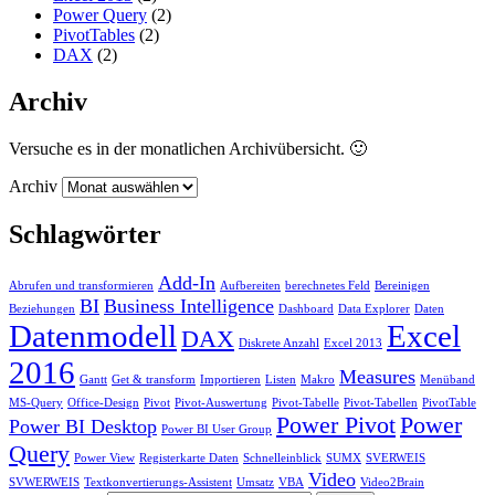
Power Query
(2)
PivotTables
(2)
DAX
(2)
Archiv
Versuche es in der monatlichen Archivübersicht. 🙂
Archiv
Schlagwörter
Add-In
Abrufen und transformieren
Aufbereiten
berechnetes Feld
Bereinigen
BI
Business Intelligence
Beziehungen
Dashboard
Data Explorer
Daten
Datenmodell
Excel
DAX
Diskrete Anzahl
Excel 2013
2016
Measures
Gantt
Get & transform
Importieren
Listen
Makro
Menüband
MS-Query
Office-Design
Pivot
Pivot-Auswertung
Pivot-Tabelle
Pivot-Tabellen
PivotTable
Power Pivot
Power
Power BI Desktop
Power BI User Group
Query
Power View
Registerkarte Daten
Schnelleinblick
SUMX
SVERWEIS
Video
SVWERWEIS
Textkonvertierungs-Assistent
Umsatz
VBA
Video2Brain