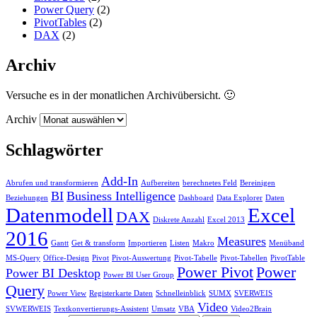
Power Query
(2)
PivotTables
(2)
DAX
(2)
Archiv
Versuche es in der monatlichen Archivübersicht. 🙂
Archiv
Schlagwörter
Add-In
Abrufen und transformieren
Aufbereiten
berechnetes Feld
Bereinigen
BI
Business Intelligence
Beziehungen
Dashboard
Data Explorer
Daten
Datenmodell
Excel
DAX
Diskrete Anzahl
Excel 2013
2016
Measures
Gantt
Get & transform
Importieren
Listen
Makro
Menüband
MS-Query
Office-Design
Pivot
Pivot-Auswertung
Pivot-Tabelle
Pivot-Tabellen
PivotTable
Power Pivot
Power
Power BI Desktop
Power BI User Group
Query
Power View
Registerkarte Daten
Schnelleinblick
SUMX
SVERWEIS
Video
SVWERWEIS
Textkonvertierungs-Assistent
Umsatz
VBA
Video2Brain