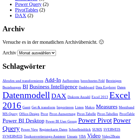
Power Query
(2)
PivotTables
(2)
DAX
(2)
Archiv
Versuche es in der monatlichen Archivübersicht. 🙂
Archiv
Schlagwörter
Add-In
Abrufen und transformieren
Aufbereiten
berechnetes Feld
Bereinigen
BI
Business Intelligence
Beziehungen
Dashboard
Data Explorer
Daten
Datenmodell
Excel
DAX
Diskrete Anzahl
Excel 2013
2016
Measures
Gantt
Get & transform
Importieren
Listen
Makro
Menüband
MS-Query
Office-Design
Pivot
Pivot-Auswertung
Pivot-Tabelle
Pivot-Tabellen
PivotTable
Power Pivot
Power
Power BI Desktop
Power BI User Group
Query
Power View
Registerkarte Daten
Schnelleinblick
SUMX
SVERWEIS
Video
SVWERWEIS
Textkonvertierungs-Assistent
Umsatz
VBA
Video2Brain