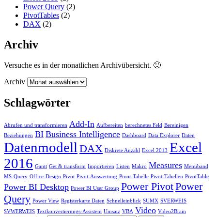
Power Query
(2)
PivotTables
(2)
DAX
(2)
Archiv
Versuche es in der monatlichen Archivübersicht. 🙂
Archiv
Schlagwörter
Add-In
Abrufen und transformieren
Aufbereiten
berechnetes Feld
Bereinigen
BI
Business Intelligence
Beziehungen
Dashboard
Data Explorer
Daten
Datenmodell
Excel
DAX
Diskrete Anzahl
Excel 2013
2016
Measures
Gantt
Get & transform
Importieren
Listen
Makro
Menüband
MS-Query
Office-Design
Pivot
Pivot-Auswertung
Pivot-Tabelle
Pivot-Tabellen
PivotTable
Power Pivot
Power
Power BI Desktop
Power BI User Group
Query
Power View
Registerkarte Daten
Schnelleinblick
SUMX
SVERWEIS
Video
SVWERWEIS
Textkonvertierungs-Assistent
Umsatz
VBA
Video2Brain