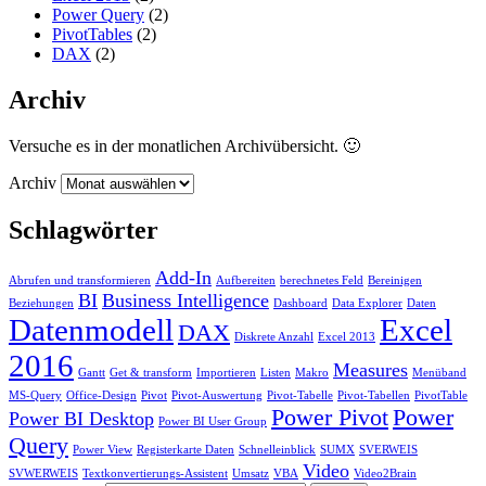
Power Query
(2)
PivotTables
(2)
DAX
(2)
Archiv
Versuche es in der monatlichen Archivübersicht. 🙂
Archiv
Schlagwörter
Add-In
Abrufen und transformieren
Aufbereiten
berechnetes Feld
Bereinigen
BI
Business Intelligence
Beziehungen
Dashboard
Data Explorer
Daten
Datenmodell
Excel
DAX
Diskrete Anzahl
Excel 2013
2016
Measures
Gantt
Get & transform
Importieren
Listen
Makro
Menüband
MS-Query
Office-Design
Pivot
Pivot-Auswertung
Pivot-Tabelle
Pivot-Tabellen
PivotTable
Power Pivot
Power
Power BI Desktop
Power BI User Group
Query
Power View
Registerkarte Daten
Schnelleinblick
SUMX
SVERWEIS
Video
SVWERWEIS
Textkonvertierungs-Assistent
Umsatz
VBA
Video2Brain