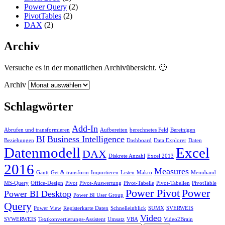
Power Query
(2)
PivotTables
(2)
DAX
(2)
Archiv
Versuche es in der monatlichen Archivübersicht. 🙂
Archiv
Schlagwörter
Add-In
Abrufen und transformieren
Aufbereiten
berechnetes Feld
Bereinigen
BI
Business Intelligence
Beziehungen
Dashboard
Data Explorer
Daten
Datenmodell
Excel
DAX
Diskrete Anzahl
Excel 2013
2016
Measures
Gantt
Get & transform
Importieren
Listen
Makro
Menüband
MS-Query
Office-Design
Pivot
Pivot-Auswertung
Pivot-Tabelle
Pivot-Tabellen
PivotTable
Power Pivot
Power
Power BI Desktop
Power BI User Group
Query
Power View
Registerkarte Daten
Schnelleinblick
SUMX
SVERWEIS
Video
SVWERWEIS
Textkonvertierungs-Assistent
Umsatz
VBA
Video2Brain