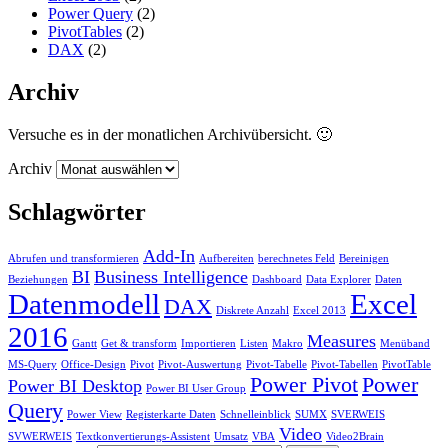
Power Query
(2)
PivotTables
(2)
DAX
(2)
Archiv
Versuche es in der monatlichen Archivübersicht. 🙂
Archiv
Schlagwörter
Add-In
Abrufen und transformieren
Aufbereiten
berechnetes Feld
Bereinigen
BI
Business Intelligence
Beziehungen
Dashboard
Data Explorer
Daten
Datenmodell
Excel
DAX
Diskrete Anzahl
Excel 2013
2016
Measures
Gantt
Get & transform
Importieren
Listen
Makro
Menüband
MS-Query
Office-Design
Pivot
Pivot-Auswertung
Pivot-Tabelle
Pivot-Tabellen
PivotTable
Power Pivot
Power
Power BI Desktop
Power BI User Group
Query
Power View
Registerkarte Daten
Schnelleinblick
SUMX
SVERWEIS
Video
SVWERWEIS
Textkonvertierungs-Assistent
Umsatz
VBA
Video2Brain