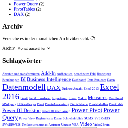
Power Query
(2)
PivotTables
(2)
DAX
(2)
Archiv
Versuche es in der monatlichen Archivübersicht. 🙂
Archiv
Schlagwörter
Add-In
Abrufen und transformieren
Aufbereiten
berechnetes Feld
Bereinigen
BI
Business Intelligence
Beziehungen
Dashboard
Data Explorer
Daten
Datenmodell
Excel
DAX
Diskrete Anzahl
Excel 2013
2016
Measures
Gantt
Get & transform
Importieren
Listen
Makro
Menüband
MS-Query
Office-Design
Pivot
Pivot-Auswertung
Pivot-Tabelle
Pivot-Tabellen
PivotTable
Power Pivot
Power
Power BI Desktop
Power BI User Group
Query
Power View
Registerkarte Daten
Schnelleinblick
SUMX
SVERWEIS
Video
SVWERWEIS
Textkonvertierungs-Assistent
Umsatz
VBA
Video2Brain