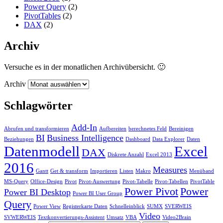
Power Query
(2)
PivotTables
(2)
DAX
(2)
Archiv
Versuche es in der monatlichen Archivübersicht. 🙂
Archiv
Schlagwörter
Add-In
Abrufen und transformieren
Aufbereiten
berechnetes Feld
Bereinigen
BI
Business Intelligence
Beziehungen
Dashboard
Data Explorer
Daten
Datenmodell
Excel
DAX
Diskrete Anzahl
Excel 2013
2016
Measures
Gantt
Get & transform
Importieren
Listen
Makro
Menüband
MS-Query
Office-Design
Pivot
Pivot-Auswertung
Pivot-Tabelle
Pivot-Tabellen
PivotTable
Power Pivot
Power
Power BI Desktop
Power BI User Group
Query
Power View
Registerkarte Daten
Schnelleinblick
SUMX
SVERWEIS
Video
SVWERWEIS
Textkonvertierungs-Assistent
Umsatz
VBA
Video2Brain