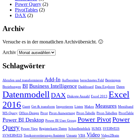
Power Query
(2)
PivotTables
(2)
DAX
(2)
Archiv
Versuche es in der monatlichen Archivübersicht. 🙂
Archiv
Schlagwörter
Add-In
Abrufen und transformieren
Aufbereiten
berechnetes Feld
Bereinigen
BI
Business Intelligence
Beziehungen
Dashboard
Data Explorer
Daten
Datenmodell
Excel
DAX
Diskrete Anzahl
Excel 2013
2016
Measures
Gantt
Get & transform
Importieren
Listen
Makro
Menüband
MS-Query
Office-Design
Pivot
Pivot-Auswertung
Pivot-Tabelle
Pivot-Tabellen
PivotTable
Power Pivot
Power
Power BI Desktop
Power BI User Group
Query
Power View
Registerkarte Daten
Schnelleinblick
SUMX
SVERWEIS
Video
SVWERWEIS
Textkonvertierungs-Assistent
Umsatz
VBA
Video2Brain