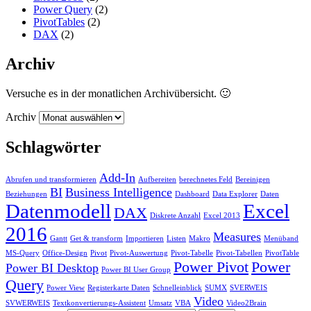
Power Query
(2)
PivotTables
(2)
DAX
(2)
Archiv
Versuche es in der monatlichen Archivübersicht. 🙂
Archiv
Schlagwörter
Add-In
Abrufen und transformieren
Aufbereiten
berechnetes Feld
Bereinigen
BI
Business Intelligence
Beziehungen
Dashboard
Data Explorer
Daten
Datenmodell
Excel
DAX
Diskrete Anzahl
Excel 2013
2016
Measures
Gantt
Get & transform
Importieren
Listen
Makro
Menüband
MS-Query
Office-Design
Pivot
Pivot-Auswertung
Pivot-Tabelle
Pivot-Tabellen
PivotTable
Power Pivot
Power
Power BI Desktop
Power BI User Group
Query
Power View
Registerkarte Daten
Schnelleinblick
SUMX
SVERWEIS
Video
SVWERWEIS
Textkonvertierungs-Assistent
Umsatz
VBA
Video2Brain