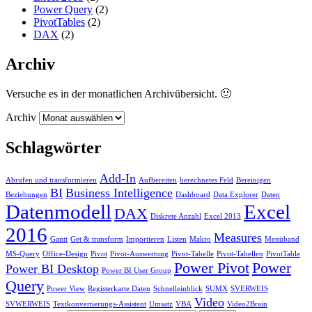
Power Query
(2)
PivotTables
(2)
DAX
(2)
Archiv
Versuche es in der monatlichen Archivübersicht. 🙂
Archiv
Schlagwörter
Add-In
Abrufen und transformieren
Aufbereiten
berechnetes Feld
Bereinigen
BI
Business Intelligence
Beziehungen
Dashboard
Data Explorer
Daten
Datenmodell
Excel
DAX
Diskrete Anzahl
Excel 2013
2016
Measures
Gantt
Get & transform
Importieren
Listen
Makro
Menüband
MS-Query
Office-Design
Pivot
Pivot-Auswertung
Pivot-Tabelle
Pivot-Tabellen
PivotTable
Power Pivot
Power
Power BI Desktop
Power BI User Group
Query
Power View
Registerkarte Daten
Schnelleinblick
SUMX
SVERWEIS
Video
SVWERWEIS
Textkonvertierungs-Assistent
Umsatz
VBA
Video2Brain