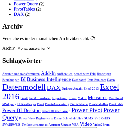
Power Query
(2)
PivotTables
(2)
DAX
(2)
Archiv
Versuche es in der monatlichen Archivübersicht. 🙂
Archiv
Schlagwörter
Add-In
Abrufen und transformieren
Aufbereiten
berechnetes Feld
Bereinigen
BI
Business Intelligence
Beziehungen
Dashboard
Data Explorer
Daten
Datenmodell
Excel
DAX
Diskrete Anzahl
Excel 2013
2016
Measures
Gantt
Get & transform
Importieren
Listen
Makro
Menüband
MS-Query
Office-Design
Pivot
Pivot-Auswertung
Pivot-Tabelle
Pivot-Tabellen
PivotTable
Power Pivot
Power
Power BI Desktop
Power BI User Group
Query
Power View
Registerkarte Daten
Schnelleinblick
SUMX
SVERWEIS
Video
SVWERWEIS
Textkonvertierungs-Assistent
Umsatz
VBA
Video2Brain