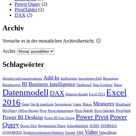
Power Query
(2)
PivotTables
(2)
DAX
(2)
Archiv
Versuche es in der monatlichen Archivübersicht. 🙂
Archiv
Schlagwörter
Add-In
Abrufen und transformieren
Aufbereiten
berechnetes Feld
Bereinigen
BI
Business Intelligence
Beziehungen
Dashboard
Data Explorer
Daten
Datenmodell
Excel
DAX
Diskrete Anzahl
Excel 2013
2016
Measures
Gantt
Get & transform
Importieren
Listen
Makro
Menüband
MS-Query
Office-Design
Pivot
Pivot-Auswertung
Pivot-Tabelle
Pivot-Tabellen
PivotTable
Power Pivot
Power
Power BI Desktop
Power BI User Group
Query
Power View
Registerkarte Daten
Schnelleinblick
SUMX
SVERWEIS
Video
SVWERWEIS
Textkonvertierungs-Assistent
Umsatz
VBA
Video2Brain