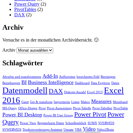
Power Query
(2)
PivotTables
(2)
DAX
(2)
Archiv
Versuche es in der monatlichen Archivübersicht. 🙂
Archiv
Schlagwörter
Add-In
Abrufen und transformieren
Aufbereiten
berechnetes Feld
Bereinigen
BI
Business Intelligence
Beziehungen
Dashboard
Data Explorer
Daten
Datenmodell
Excel
DAX
Diskrete Anzahl
Excel 2013
2016
Measures
Gantt
Get & transform
Importieren
Listen
Makro
Menüband
MS-Query
Office-Design
Pivot
Pivot-Auswertung
Pivot-Tabelle
Pivot-Tabellen
PivotTable
Power Pivot
Power
Power BI Desktop
Power BI User Group
Query
Power View
Registerkarte Daten
Schnelleinblick
SUMX
SVERWEIS
Video
SVWERWEIS
Textkonvertierungs-Assistent
Umsatz
VBA
Video2Brain