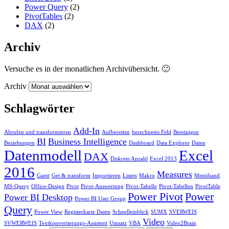
Power Query
(2)
PivotTables
(2)
DAX
(2)
Archiv
Versuche es in der monatlichen Archivübersicht. 🙂
Archiv
Schlagwörter
Add-In
Abrufen und transformieren
Aufbereiten
berechnetes Feld
Bereinigen
BI
Business Intelligence
Beziehungen
Dashboard
Data Explorer
Daten
Datenmodell
Excel
DAX
Diskrete Anzahl
Excel 2013
2016
Measures
Gantt
Get & transform
Importieren
Listen
Makro
Menüband
MS-Query
Office-Design
Pivot
Pivot-Auswertung
Pivot-Tabelle
Pivot-Tabellen
PivotTable
Power Pivot
Power
Power BI Desktop
Power BI User Group
Query
Power View
Registerkarte Daten
Schnelleinblick
SUMX
SVERWEIS
Video
SVWERWEIS
Textkonvertierungs-Assistent
Umsatz
VBA
Video2Brain