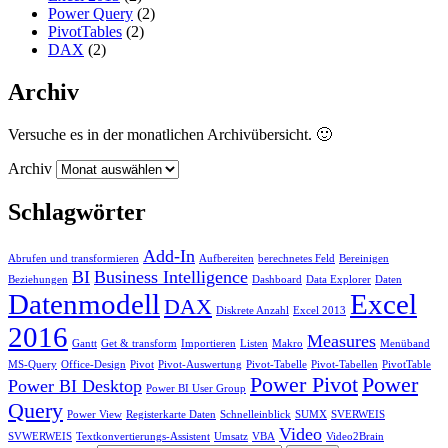
Power Query
(2)
PivotTables
(2)
DAX
(2)
Archiv
Versuche es in der monatlichen Archivübersicht. 🙂
Archiv
Schlagwörter
Add-In
Abrufen und transformieren
Aufbereiten
berechnetes Feld
Bereinigen
BI
Business Intelligence
Beziehungen
Dashboard
Data Explorer
Daten
Datenmodell
Excel
DAX
Diskrete Anzahl
Excel 2013
2016
Measures
Gantt
Get & transform
Importieren
Listen
Makro
Menüband
MS-Query
Office-Design
Pivot
Pivot-Auswertung
Pivot-Tabelle
Pivot-Tabellen
PivotTable
Power Pivot
Power
Power BI Desktop
Power BI User Group
Query
Power View
Registerkarte Daten
Schnelleinblick
SUMX
SVERWEIS
Video
SVWERWEIS
Textkonvertierungs-Assistent
Umsatz
VBA
Video2Brain