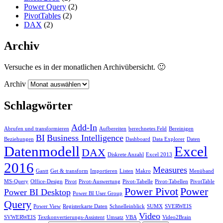
Power Query
(2)
PivotTables
(2)
DAX
(2)
Archiv
Versuche es in der monatlichen Archivübersicht. 🙂
Archiv
Schlagwörter
Add-In
Abrufen und transformieren
Aufbereiten
berechnetes Feld
Bereinigen
BI
Business Intelligence
Beziehungen
Dashboard
Data Explorer
Daten
Datenmodell
Excel
DAX
Diskrete Anzahl
Excel 2013
2016
Measures
Gantt
Get & transform
Importieren
Listen
Makro
Menüband
MS-Query
Office-Design
Pivot
Pivot-Auswertung
Pivot-Tabelle
Pivot-Tabellen
PivotTable
Power Pivot
Power
Power BI Desktop
Power BI User Group
Query
Power View
Registerkarte Daten
Schnelleinblick
SUMX
SVERWEIS
Video
SVWERWEIS
Textkonvertierungs-Assistent
Umsatz
VBA
Video2Brain