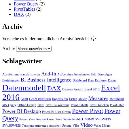
Power Query
(2)
PivotTables
(2)
DAX
(2)
Archiv
Versuche es in der monatlichen Archivübersicht. 🙂
Archiv
Schlagwörter
Add-In
Abrufen und transformieren
Aufbereiten
berechnetes Feld
Bereinigen
BI
Business Intelligence
Beziehungen
Dashboard
Data Explorer
Daten
Datenmodell
Excel
DAX
Diskrete Anzahl
Excel 2013
2016
Measures
Gantt
Get & transform
Importieren
Listen
Makro
Menüband
MS-Query
Office-Design
Pivot
Pivot-Auswertung
Pivot-Tabelle
Pivot-Tabellen
PivotTable
Power Pivot
Power
Power BI Desktop
Power BI User Group
Query
Power View
Registerkarte Daten
Schnelleinblick
SUMX
SVERWEIS
Video
SVWERWEIS
Textkonvertierungs-Assistent
Umsatz
VBA
Video2Brain