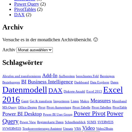
Power Query
(2)
PivotTables
(2)
DAX
(2)
Archiv
Versuche es in der monatlichen Archivübersicht. 🙂
Archiv
Schlagwörter
Add-In
Abrufen und transformieren
Aufbereiten
berechnetes Feld
Bereinigen
BI
Business Intelligence
Beziehungen
Dashboard
Data Explorer
Daten
Datenmodell
Excel
DAX
Diskrete Anzahl
Excel 2013
2016
Measures
Gantt
Get & transform
Importieren
Listen
Makro
Menüband
MS-Query
Office-Design
Pivot
Pivot-Auswertung
Pivot-Tabelle
Pivot-Tabellen
PivotTable
Power Pivot
Power
Power BI Desktop
Power BI User Group
Query
Power View
Registerkarte Daten
Schnelleinblick
SUMX
SVERWEIS
Video
SVWERWEIS
Textkonvertierungs-Assistent
Umsatz
VBA
Video2Brain