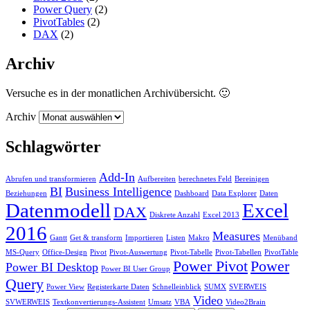
Power Query
(2)
PivotTables
(2)
DAX
(2)
Archiv
Versuche es in der monatlichen Archivübersicht. 🙂
Archiv
Schlagwörter
Add-In
Abrufen und transformieren
Aufbereiten
berechnetes Feld
Bereinigen
BI
Business Intelligence
Beziehungen
Dashboard
Data Explorer
Daten
Datenmodell
Excel
DAX
Diskrete Anzahl
Excel 2013
2016
Measures
Gantt
Get & transform
Importieren
Listen
Makro
Menüband
MS-Query
Office-Design
Pivot
Pivot-Auswertung
Pivot-Tabelle
Pivot-Tabellen
PivotTable
Power Pivot
Power
Power BI Desktop
Power BI User Group
Query
Power View
Registerkarte Daten
Schnelleinblick
SUMX
SVERWEIS
Video
SVWERWEIS
Textkonvertierungs-Assistent
Umsatz
VBA
Video2Brain