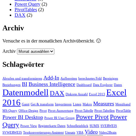
Power Query
(2)
PivotTables
(2)
DAX
(2)
Archiv
Versuche es in der monatlichen Archivübersicht. 🙂
Archiv
Schlagwörter
Add-In
Abrufen und transformieren
Aufbereiten
berechnetes Feld
Bereinigen
BI
Business Intelligence
Beziehungen
Dashboard
Data Explorer
Daten
Datenmodell
Excel
DAX
Diskrete Anzahl
Excel 2013
2016
Measures
Gantt
Get & transform
Importieren
Listen
Makro
Menüband
MS-Query
Office-Design
Pivot
Pivot-Auswertung
Pivot-Tabelle
Pivot-Tabellen
PivotTable
Power Pivot
Power
Power BI Desktop
Power BI User Group
Query
Power View
Registerkarte Daten
Schnelleinblick
SUMX
SVERWEIS
Video
SVWERWEIS
Textkonvertierungs-Assistent
Umsatz
VBA
Video2Brain