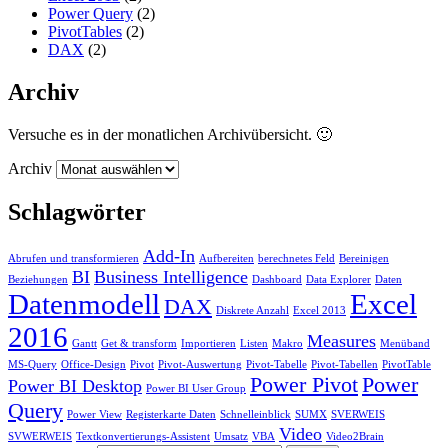
Power Query
(2)
PivotTables
(2)
DAX
(2)
Archiv
Versuche es in der monatlichen Archivübersicht. 🙂
Archiv
Schlagwörter
Add-In
Abrufen und transformieren
Aufbereiten
berechnetes Feld
Bereinigen
BI
Business Intelligence
Beziehungen
Dashboard
Data Explorer
Daten
Datenmodell
Excel
DAX
Diskrete Anzahl
Excel 2013
2016
Measures
Gantt
Get & transform
Importieren
Listen
Makro
Menüband
MS-Query
Office-Design
Pivot
Pivot-Auswertung
Pivot-Tabelle
Pivot-Tabellen
PivotTable
Power Pivot
Power
Power BI Desktop
Power BI User Group
Query
Power View
Registerkarte Daten
Schnelleinblick
SUMX
SVERWEIS
Video
SVWERWEIS
Textkonvertierungs-Assistent
Umsatz
VBA
Video2Brain