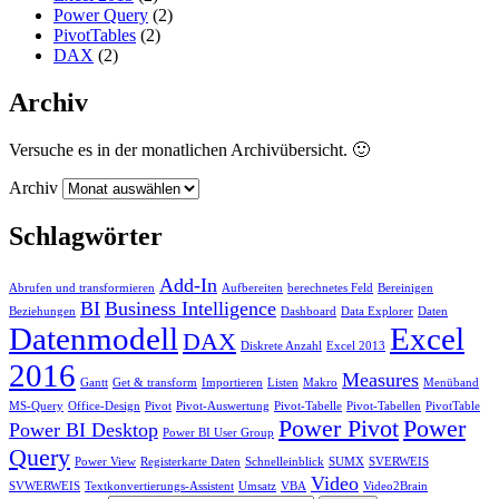
Power Query
(2)
PivotTables
(2)
DAX
(2)
Archiv
Versuche es in der monatlichen Archivübersicht. 🙂
Archiv
Schlagwörter
Add-In
Abrufen und transformieren
Aufbereiten
berechnetes Feld
Bereinigen
BI
Business Intelligence
Beziehungen
Dashboard
Data Explorer
Daten
Datenmodell
Excel
DAX
Diskrete Anzahl
Excel 2013
2016
Measures
Gantt
Get & transform
Importieren
Listen
Makro
Menüband
MS-Query
Office-Design
Pivot
Pivot-Auswertung
Pivot-Tabelle
Pivot-Tabellen
PivotTable
Power Pivot
Power
Power BI Desktop
Power BI User Group
Query
Power View
Registerkarte Daten
Schnelleinblick
SUMX
SVERWEIS
Video
SVWERWEIS
Textkonvertierungs-Assistent
Umsatz
VBA
Video2Brain