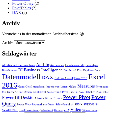
Power Query
(2)
PivotTables
(2)
DAX
(2)
Archiv
Versuche es in der monatlichen Archivübersicht. 🙂
Archiv
Schlagwörter
Add-In
Abrufen und transformieren
Aufbereiten
berechnetes Feld
Bereinigen
BI
Business Intelligence
Beziehungen
Dashboard
Data Explorer
Daten
Datenmodell
Excel
DAX
Diskrete Anzahl
Excel 2013
2016
Measures
Gantt
Get & transform
Importieren
Listen
Makro
Menüband
MS-Query
Office-Design
Pivot
Pivot-Auswertung
Pivot-Tabelle
Pivot-Tabellen
PivotTable
Power Pivot
Power
Power BI Desktop
Power BI User Group
Query
Power View
Registerkarte Daten
Schnelleinblick
SUMX
SVERWEIS
Video
SVWERWEIS
Textkonvertierungs-Assistent
Umsatz
VBA
Video2Brain