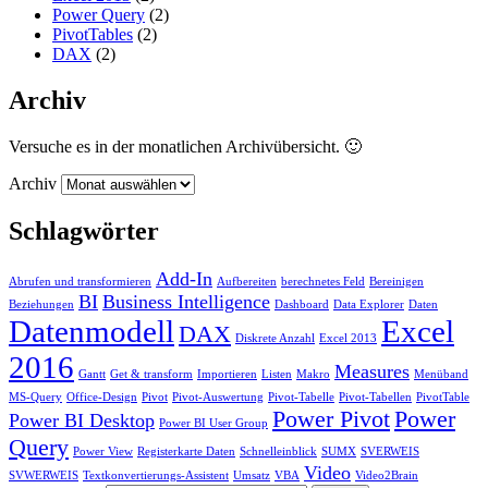
Power Query
(2)
PivotTables
(2)
DAX
(2)
Archiv
Versuche es in der monatlichen Archivübersicht. 🙂
Archiv
Schlagwörter
Add-In
Abrufen und transformieren
Aufbereiten
berechnetes Feld
Bereinigen
BI
Business Intelligence
Beziehungen
Dashboard
Data Explorer
Daten
Datenmodell
Excel
DAX
Diskrete Anzahl
Excel 2013
2016
Measures
Gantt
Get & transform
Importieren
Listen
Makro
Menüband
MS-Query
Office-Design
Pivot
Pivot-Auswertung
Pivot-Tabelle
Pivot-Tabellen
PivotTable
Power Pivot
Power
Power BI Desktop
Power BI User Group
Query
Power View
Registerkarte Daten
Schnelleinblick
SUMX
SVERWEIS
Video
SVWERWEIS
Textkonvertierungs-Assistent
Umsatz
VBA
Video2Brain