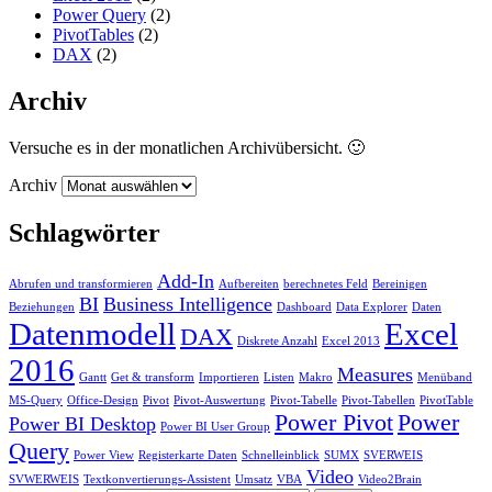
Power Query
(2)
PivotTables
(2)
DAX
(2)
Archiv
Versuche es in der monatlichen Archivübersicht. 🙂
Archiv
Schlagwörter
Add-In
Abrufen und transformieren
Aufbereiten
berechnetes Feld
Bereinigen
BI
Business Intelligence
Beziehungen
Dashboard
Data Explorer
Daten
Datenmodell
Excel
DAX
Diskrete Anzahl
Excel 2013
2016
Measures
Gantt
Get & transform
Importieren
Listen
Makro
Menüband
MS-Query
Office-Design
Pivot
Pivot-Auswertung
Pivot-Tabelle
Pivot-Tabellen
PivotTable
Power Pivot
Power
Power BI Desktop
Power BI User Group
Query
Power View
Registerkarte Daten
Schnelleinblick
SUMX
SVERWEIS
Video
SVWERWEIS
Textkonvertierungs-Assistent
Umsatz
VBA
Video2Brain