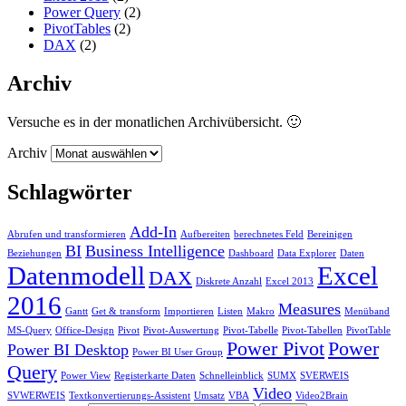
Power Query
(2)
PivotTables
(2)
DAX
(2)
Archiv
Versuche es in der monatlichen Archivübersicht. 🙂
Archiv
Schlagwörter
Add-In
Abrufen und transformieren
Aufbereiten
berechnetes Feld
Bereinigen
BI
Business Intelligence
Beziehungen
Dashboard
Data Explorer
Daten
Datenmodell
Excel
DAX
Diskrete Anzahl
Excel 2013
2016
Measures
Gantt
Get & transform
Importieren
Listen
Makro
Menüband
MS-Query
Office-Design
Pivot
Pivot-Auswertung
Pivot-Tabelle
Pivot-Tabellen
PivotTable
Power Pivot
Power
Power BI Desktop
Power BI User Group
Query
Power View
Registerkarte Daten
Schnelleinblick
SUMX
SVERWEIS
Video
SVWERWEIS
Textkonvertierungs-Assistent
Umsatz
VBA
Video2Brain