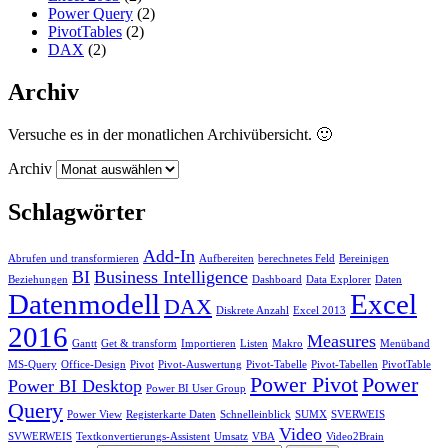
Power Query
(2)
PivotTables
(2)
DAX
(2)
Archiv
Versuche es in der monatlichen Archivübersicht. 🙂
Archiv
Schlagwörter
Add-In
Abrufen und transformieren
Aufbereiten
berechnetes Feld
Bereinigen
BI
Business Intelligence
Beziehungen
Dashboard
Data Explorer
Daten
Datenmodell
Excel
DAX
Diskrete Anzahl
Excel 2013
2016
Measures
Gantt
Get & transform
Importieren
Listen
Makro
Menüband
MS-Query
Office-Design
Pivot
Pivot-Auswertung
Pivot-Tabelle
Pivot-Tabellen
PivotTable
Power Pivot
Power
Power BI Desktop
Power BI User Group
Query
Power View
Registerkarte Daten
Schnelleinblick
SUMX
SVERWEIS
Video
SVWERWEIS
Textkonvertierungs-Assistent
Umsatz
VBA
Video2Brain