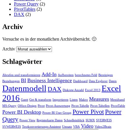
Power Query
(2)
PivotTables
(2)
DAX
(2)
Archiv
Versuche es in der monatlichen Archivübersicht. 🙂
Archiv
Schlagwörter
Add-In
Abrufen und transformieren
Aufbereiten
berechnetes Feld
Bereinigen
BI
Business Intelligence
Beziehungen
Dashboard
Data Explorer
Daten
Datenmodell
Excel
DAX
Diskrete Anzahl
Excel 2013
2016
Measures
Gantt
Get & transform
Importieren
Listen
Makro
Menüband
MS-Query
Office-Design
Pivot
Pivot-Auswertung
Pivot-Tabelle
Pivot-Tabellen
PivotTable
Power Pivot
Power
Power BI Desktop
Power BI User Group
Query
Power View
Registerkarte Daten
Schnelleinblick
SUMX
SVERWEIS
Video
SVWERWEIS
Textkonvertierungs-Assistent
Umsatz
VBA
Video2Brain