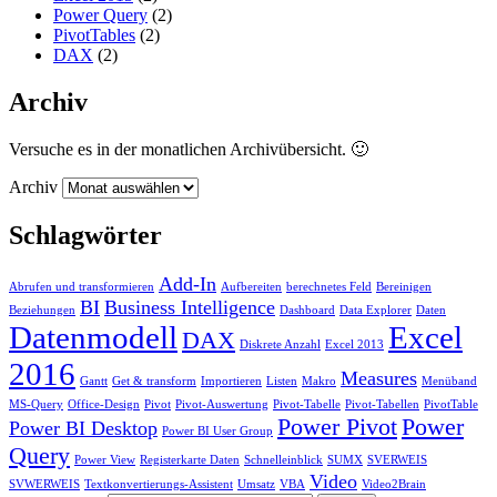
Power Query
(2)
PivotTables
(2)
DAX
(2)
Archiv
Versuche es in der monatlichen Archivübersicht. 🙂
Archiv
Schlagwörter
Add-In
Abrufen und transformieren
Aufbereiten
berechnetes Feld
Bereinigen
BI
Business Intelligence
Beziehungen
Dashboard
Data Explorer
Daten
Datenmodell
Excel
DAX
Diskrete Anzahl
Excel 2013
2016
Measures
Gantt
Get & transform
Importieren
Listen
Makro
Menüband
MS-Query
Office-Design
Pivot
Pivot-Auswertung
Pivot-Tabelle
Pivot-Tabellen
PivotTable
Power Pivot
Power
Power BI Desktop
Power BI User Group
Query
Power View
Registerkarte Daten
Schnelleinblick
SUMX
SVERWEIS
Video
SVWERWEIS
Textkonvertierungs-Assistent
Umsatz
VBA
Video2Brain