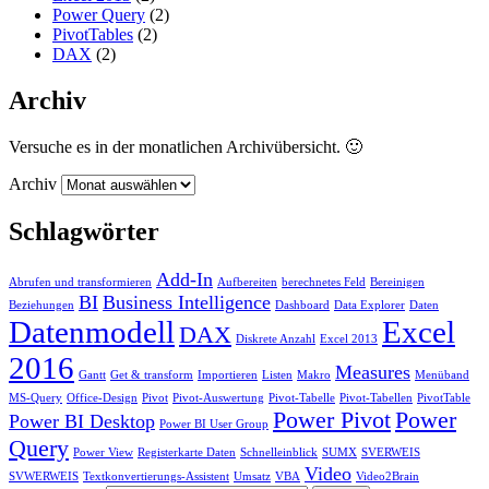
Power Query
(2)
PivotTables
(2)
DAX
(2)
Archiv
Versuche es in der monatlichen Archivübersicht. 🙂
Archiv
Schlagwörter
Add-In
Abrufen und transformieren
Aufbereiten
berechnetes Feld
Bereinigen
BI
Business Intelligence
Beziehungen
Dashboard
Data Explorer
Daten
Datenmodell
Excel
DAX
Diskrete Anzahl
Excel 2013
2016
Measures
Gantt
Get & transform
Importieren
Listen
Makro
Menüband
MS-Query
Office-Design
Pivot
Pivot-Auswertung
Pivot-Tabelle
Pivot-Tabellen
PivotTable
Power Pivot
Power
Power BI Desktop
Power BI User Group
Query
Power View
Registerkarte Daten
Schnelleinblick
SUMX
SVERWEIS
Video
SVWERWEIS
Textkonvertierungs-Assistent
Umsatz
VBA
Video2Brain