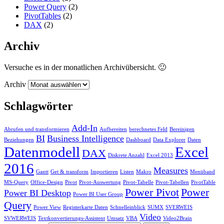
Power Query
(2)
PivotTables
(2)
DAX
(2)
Archiv
Versuche es in der monatlichen Archivübersicht. 🙂
Archiv
Schlagwörter
Add-In
Abrufen und transformieren
Aufbereiten
berechnetes Feld
Bereinigen
BI
Business Intelligence
Beziehungen
Dashboard
Data Explorer
Daten
Datenmodell
Excel
DAX
Diskrete Anzahl
Excel 2013
2016
Measures
Gantt
Get & transform
Importieren
Listen
Makro
Menüband
MS-Query
Office-Design
Pivot
Pivot-Auswertung
Pivot-Tabelle
Pivot-Tabellen
PivotTable
Power Pivot
Power
Power BI Desktop
Power BI User Group
Query
Power View
Registerkarte Daten
Schnelleinblick
SUMX
SVERWEIS
Video
SVWERWEIS
Textkonvertierungs-Assistent
Umsatz
VBA
Video2Brain