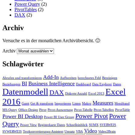
Power Query
(2)
PivotTables
(2)
DAX
(2)
Archiv
Versuche es in der monatlichen Archivübersicht. 🙂
Archiv
Schlagwörter
Add-In
Abrufen und transformieren
Aufbereiten
berechnetes Feld
Bereinigen
BI
Business Intelligence
Beziehungen
Dashboard
Data Explorer
Daten
Datenmodell
Excel
DAX
Diskrete Anzahl
Excel 2013
2016
Measures
Gantt
Get & transform
Importieren
Listen
Makro
Menüband
MS-Query
Office-Design
Pivot
Pivot-Auswertung
Pivot-Tabelle
Pivot-Tabellen
PivotTable
Power Pivot
Power
Power BI Desktop
Power BI User Group
Query
Power View
Registerkarte Daten
Schnelleinblick
SUMX
SVERWEIS
Video
SVWERWEIS
Textkonvertierungs-Assistent
Umsatz
VBA
Video2Brain