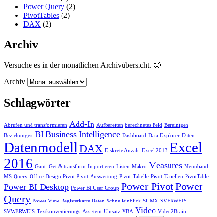
Power Query
(2)
PivotTables
(2)
DAX
(2)
Archiv
Versuche es in der monatlichen Archivübersicht. 🙂
Archiv
Schlagwörter
Add-In
Abrufen und transformieren
Aufbereiten
berechnetes Feld
Bereinigen
BI
Business Intelligence
Beziehungen
Dashboard
Data Explorer
Daten
Datenmodell
Excel
DAX
Diskrete Anzahl
Excel 2013
2016
Measures
Gantt
Get & transform
Importieren
Listen
Makro
Menüband
MS-Query
Office-Design
Pivot
Pivot-Auswertung
Pivot-Tabelle
Pivot-Tabellen
PivotTable
Power Pivot
Power
Power BI Desktop
Power BI User Group
Query
Power View
Registerkarte Daten
Schnelleinblick
SUMX
SVERWEIS
Video
SVWERWEIS
Textkonvertierungs-Assistent
Umsatz
VBA
Video2Brain