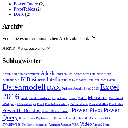
Power Query
(2)
PivotTables
(2)
DAX
(2)
Archiv
Versuche es in der monatlichen Archivübersicht. 🙂
Archiv
Schlagwörter
Add-In
Abrufen und transformieren
Aufbereiten
berechnetes Feld
Bereinigen
BI
Business Intelligence
Beziehungen
Dashboard
Data Explorer
Daten
Datenmodell
Excel
DAX
Diskrete Anzahl
Excel 2013
2016
Measures
Gantt
Get & transform
Importieren
Listen
Makro
Menüband
MS-Query
Office-Design
Pivot
Pivot-Auswertung
Pivot-Tabelle
Pivot-Tabellen
PivotTable
Power Pivot
Power
Power BI Desktop
Power BI User Group
Query
Power View
Registerkarte Daten
Schnelleinblick
SUMX
SVERWEIS
Video
SVWERWEIS
Textkonvertierungs-Assistent
Umsatz
VBA
Video2Brain