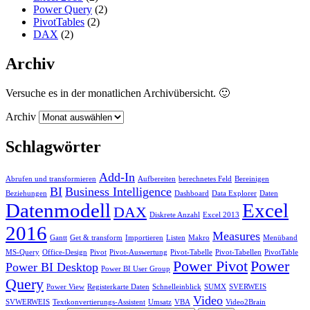
Power Query
(2)
PivotTables
(2)
DAX
(2)
Archiv
Versuche es in der monatlichen Archivübersicht. 🙂
Archiv
Schlagwörter
Add-In
Abrufen und transformieren
Aufbereiten
berechnetes Feld
Bereinigen
BI
Business Intelligence
Beziehungen
Dashboard
Data Explorer
Daten
Datenmodell
Excel
DAX
Diskrete Anzahl
Excel 2013
2016
Measures
Gantt
Get & transform
Importieren
Listen
Makro
Menüband
MS-Query
Office-Design
Pivot
Pivot-Auswertung
Pivot-Tabelle
Pivot-Tabellen
PivotTable
Power Pivot
Power
Power BI Desktop
Power BI User Group
Query
Power View
Registerkarte Daten
Schnelleinblick
SUMX
SVERWEIS
Video
SVWERWEIS
Textkonvertierungs-Assistent
Umsatz
VBA
Video2Brain