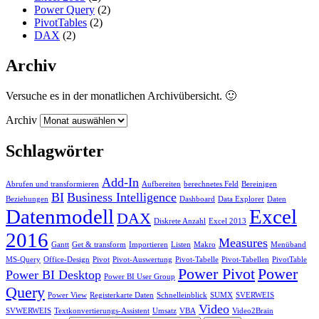
Power Query
(2)
PivotTables
(2)
DAX
(2)
Archiv
Versuche es in der monatlichen Archivübersicht. 🙂
Archiv
Schlagwörter
Add-In
Abrufen und transformieren
Aufbereiten
berechnetes Feld
Bereinigen
BI
Business Intelligence
Beziehungen
Dashboard
Data Explorer
Daten
Datenmodell
Excel
DAX
Diskrete Anzahl
Excel 2013
2016
Measures
Gantt
Get & transform
Importieren
Listen
Makro
Menüband
MS-Query
Office-Design
Pivot
Pivot-Auswertung
Pivot-Tabelle
Pivot-Tabellen
PivotTable
Power Pivot
Power
Power BI Desktop
Power BI User Group
Query
Power View
Registerkarte Daten
Schnelleinblick
SUMX
SVERWEIS
Video
SVWERWEIS
Textkonvertierungs-Assistent
Umsatz
VBA
Video2Brain