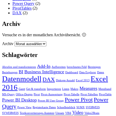
Power Query
(2)
PivotTables
(2)
DAX
(2)
Archiv
Versuche es in der monatlichen Archivübersicht. 🙂
Archiv
Schlagwörter
Add-In
Abrufen und transformieren
Aufbereiten
berechnetes Feld
Bereinigen
BI
Business Intelligence
Beziehungen
Dashboard
Data Explorer
Daten
Datenmodell
Excel
DAX
Diskrete Anzahl
Excel 2013
2016
Measures
Gantt
Get & transform
Importieren
Listen
Makro
Menüband
MS-Query
Office-Design
Pivot
Pivot-Auswertung
Pivot-Tabelle
Pivot-Tabellen
PivotTable
Power Pivot
Power
Power BI Desktop
Power BI User Group
Query
Power View
Registerkarte Daten
Schnelleinblick
SUMX
SVERWEIS
Video
SVWERWEIS
Textkonvertierungs-Assistent
Umsatz
VBA
Video2Brain