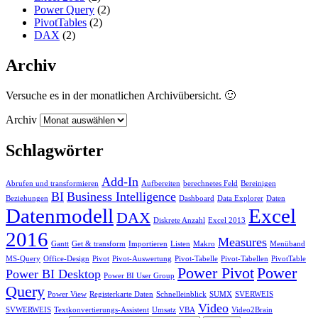
Power Query
(2)
PivotTables
(2)
DAX
(2)
Archiv
Versuche es in der monatlichen Archivübersicht. 🙂
Archiv
Schlagwörter
Add-In
Abrufen und transformieren
Aufbereiten
berechnetes Feld
Bereinigen
BI
Business Intelligence
Beziehungen
Dashboard
Data Explorer
Daten
Datenmodell
Excel
DAX
Diskrete Anzahl
Excel 2013
2016
Measures
Gantt
Get & transform
Importieren
Listen
Makro
Menüband
MS-Query
Office-Design
Pivot
Pivot-Auswertung
Pivot-Tabelle
Pivot-Tabellen
PivotTable
Power Pivot
Power
Power BI Desktop
Power BI User Group
Query
Power View
Registerkarte Daten
Schnelleinblick
SUMX
SVERWEIS
Video
SVWERWEIS
Textkonvertierungs-Assistent
Umsatz
VBA
Video2Brain