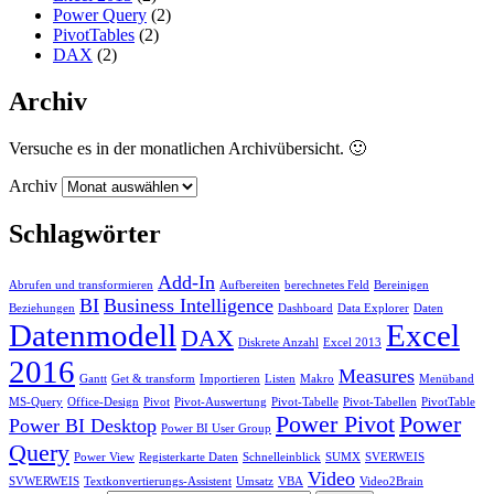
Power Query
(2)
PivotTables
(2)
DAX
(2)
Archiv
Versuche es in der monatlichen Archivübersicht. 🙂
Archiv
Schlagwörter
Add-In
Abrufen und transformieren
Aufbereiten
berechnetes Feld
Bereinigen
BI
Business Intelligence
Beziehungen
Dashboard
Data Explorer
Daten
Datenmodell
Excel
DAX
Diskrete Anzahl
Excel 2013
2016
Measures
Gantt
Get & transform
Importieren
Listen
Makro
Menüband
MS-Query
Office-Design
Pivot
Pivot-Auswertung
Pivot-Tabelle
Pivot-Tabellen
PivotTable
Power Pivot
Power
Power BI Desktop
Power BI User Group
Query
Power View
Registerkarte Daten
Schnelleinblick
SUMX
SVERWEIS
Video
SVWERWEIS
Textkonvertierungs-Assistent
Umsatz
VBA
Video2Brain