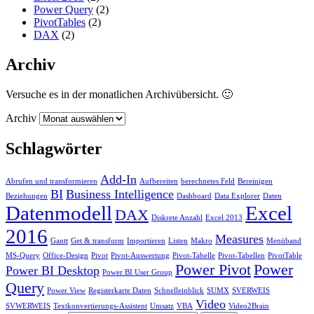
Power Query
(2)
PivotTables
(2)
DAX
(2)
Archiv
Versuche es in der monatlichen Archivübersicht. 🙂
Archiv
Schlagwörter
Add-In
Abrufen und transformieren
Aufbereiten
berechnetes Feld
Bereinigen
BI
Business Intelligence
Beziehungen
Dashboard
Data Explorer
Daten
Datenmodell
Excel
DAX
Diskrete Anzahl
Excel 2013
2016
Measures
Gantt
Get & transform
Importieren
Listen
Makro
Menüband
MS-Query
Office-Design
Pivot
Pivot-Auswertung
Pivot-Tabelle
Pivot-Tabellen
PivotTable
Power Pivot
Power
Power BI Desktop
Power BI User Group
Query
Power View
Registerkarte Daten
Schnelleinblick
SUMX
SVERWEIS
Video
SVWERWEIS
Textkonvertierungs-Assistent
Umsatz
VBA
Video2Brain